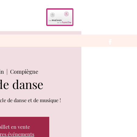
in
  |  
Compiègne
de danse
cle de danse et de musique !
illet en vente
tres événements